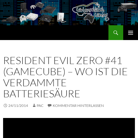
Zum
Inhalt
springen
Suchen
Gartenschlauch Gaming
PRIMÄR
MENÜ
RESIDENT EVIL ZERO #41
(GAMECUBE) – WO IST DIE
VERDAMMTE
BATTERIESÄURE
24/11/2014
PAC
KOMMENTAR HINTERLASSEN