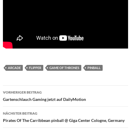
ARCADE
FLIPPER
GAME OF THRONES
PINBALL
Beitragsnavigation
VORHERIGER BEITRAG
Gartenschlauch Gaming jetzt auf DailyMotion
NÄCHSTER BEITRAG
Pirates Of The Carribbean pinball @ Giga Center Cologne, Germany