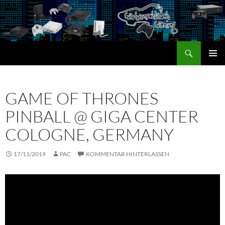
Zum
Inhalt
springen
Suchen
Gartenschlauch Gaming
PRIMÄR
MENÜ
GAME OF THRONES
PINBALL @ GIGA CENTER
COLOGNE, GERMANY
17/11/2019
PAC
KOMMENTAR HINTERLASSEN