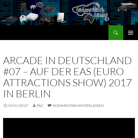
Zum
Inhalt
springen
Suchen
Gartenschlauch Gaming
PRIMÄR
MENÜ
ARCADE IN DEUTSCHLAND
#07 – AUF DER EAS (EURO
ATTRACTIONS SHOW) 2017
IN BERLIN
03/11/2017
PAC
KOMMENTAR HINTERLASSEN